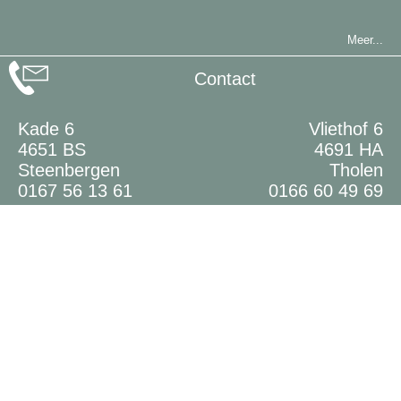
Meer...
Contact
Kade 6
Vliethof 6
4651 BS
4691 HA
Steenbergen
Tholen
0167 56 13 61
0166 60 49 69
Meer...
Nieuws
Student Bregje
Student Dena
Gratis masterclass geboorteplan 24 mei