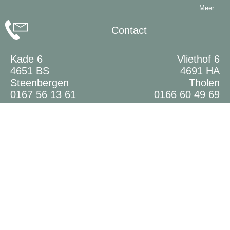
Meer...
Contact
Kade 6
Vliethof 6
4651 BS
4691 HA
Steenbergen
Tholen
0167 56 13 61
0166 60 49 69
Meer...
Nieuws
Student Bregje
Student Dena
Gratis masterclass geboorteplan 24 mei